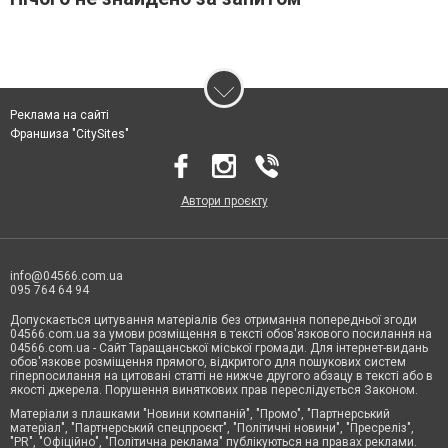
Реклама на сайті
Франшиза "CitySites"
Автори проєкту
info@04566.com.ua
095 764 64 94
Допускається цитування матеріалів без отримання попередньої згоди
04566.com.ua за умови розміщення в тексті обов'язкового посилання на
04566.com.ua - Cайт Таращанської міської громади. Для інтернет-видань
обов'язкове розміщення прямого, відкритого для пошукових систем
гіперпосилання на цитовані статті не нижче другого абзацу в тексті або в
якості джерела. Порушення виняткових прав переслідується Законом.
Матеріали з плашками "Новини компаній", "Промо", "Партнерський
матеріал", "Партнерський спецпроєкт", "Політичні новини", "Пресреліз",
"PR", "Офіційно", "Політична реклама" публікуються на правах реклами.