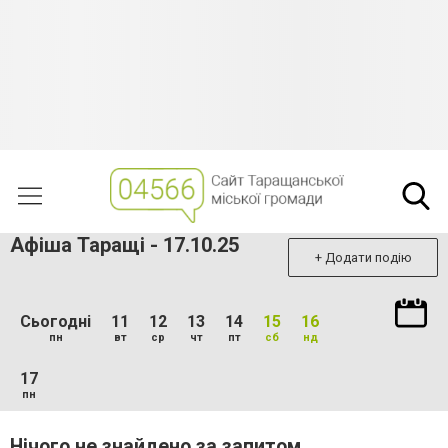
Афіша Таращі - 17.10.25
+ Додати подію
Сьогодні
11
12
13
14
15
16
пн
вт
ср
чт
пт
сб
нд
17
пн
Нічого не знайдено за запитом