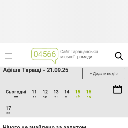
Афіша Таращі - 21.09.25
+ Додати подію
Сьогодні
11
12
13
14
15
16
пн
вт
ср
чт
пт
сб
нд
17
пн
Нічого не знайдено за запитом