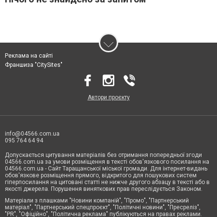
Реклама на сайті
Франшиза "CitySites"
Автори проєкту
info@04566.com.ua
095 764 64 94
Допускається цитування матеріалів без отримання попередньої згоди
04566.com.ua за умови розміщення в тексті обов'язкового посилання на
04566.com.ua - Cайт Таращанської міської громади. Для інтернет-видань
обов'язкове розміщення прямого, відкритого для пошукових систем
гіперпосилання на цитовані статті не нижче другого абзацу в тексті або в
якості джерела. Порушення виняткових прав переслідується Законом.
Матеріали з плашками "Новини компаній", "Промо", "Партнерський
матеріал", "Партнерський спецпроєкт", "Політичні новини", "Пресреліз",
"PR", "Офіційно", "Політична реклама" публікуються на правах реклами.