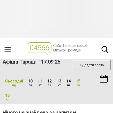
Афіша Таращі - 17.09.25
+ Додати подію
Сьогодні
10
11
12
13
14
15
нд
пн
вт
ср
чт
пт
сб
16
нд
Нічого не знайдено за запитом