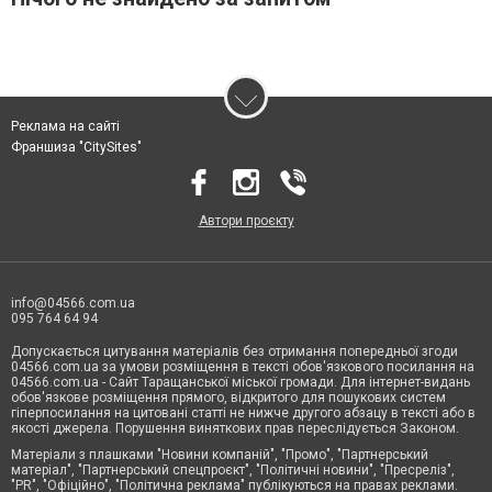
Реклама на сайті
Франшиза "CitySites"
Автори проєкту
info@04566.com.ua
095 764 64 94
Допускається цитування матеріалів без отримання попередньої згоди
04566.com.ua за умови розміщення в тексті обов'язкового посилання на
04566.com.ua - Cайт Таращанської міської громади. Для інтернет-видань
обов'язкове розміщення прямого, відкритого для пошукових систем
гіперпосилання на цитовані статті не нижче другого абзацу в тексті або в
якості джерела. Порушення виняткових прав переслідується Законом.
Матеріали з плашками "Новини компаній", "Промо", "Партнерський
матеріал", "Партнерський спецпроєкт", "Політичні новини", "Пресреліз",
"PR", "Офіційно", "Політична реклама" публікуються на правах реклами.