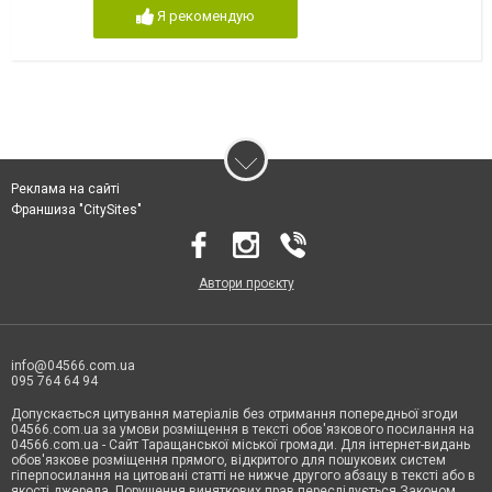
Я рекомендую
Реклама на сайті
Франшиза "CitySites"
Автори проєкту
info@04566.com.ua
095 764 64 94
Допускається цитування матеріалів без отримання попередньої згоди
04566.com.ua за умови розміщення в тексті обов'язкового посилання на
04566.com.ua - Cайт Таращанської міської громади. Для інтернет-видань
обов'язкове розміщення прямого, відкритого для пошукових систем
гіперпосилання на цитовані статті не нижче другого абзацу в тексті або в
якості джерела. Порушення виняткових прав переслідується Законом.