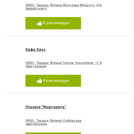
09501, Тараща, Вулиця Ярослава Мудрого, 47а
380680143815
Я рекомендую
Кафе Хаус
09501, Тараща, Вулиця Героїв Чорнобиля, 11,4
380674426681
Я рекомендую
Піцерія "Маргарита"
09501, Тараща, Вулиця Софіївська
380978253345