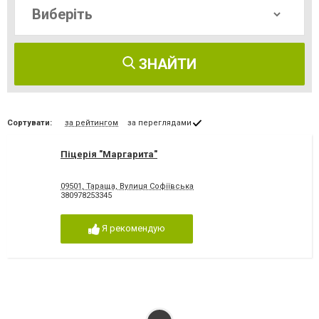
ЗНАЙТИ
Сортувати:
за рейтингом
за переглядами
Піцерія "Маргарита"
09501, Тараща, Вулиця Софіївська
380978253345
Я рекомендую