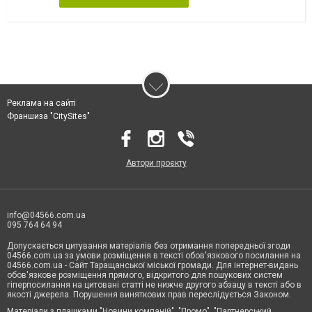
Реклама на сайті
Франшиза "CitySites"
Автори проєкту
info@04566.com.ua
095 764 64 94
Допускається цитування матеріалів без отримання попередньої згоди
04566.com.ua за умови розміщення в тексті обов'язкового посилання на
04566.com.ua - Cайт Таращанської міської громади. Для інтернет-видань
обов'язкове розміщення прямого, відкритого для пошукових систем
гіперпосилання на цитовані статті не нижче другого абзацу в тексті або в
якості джерела. Порушення виняткових прав переслідується Законом.
Матеріали з плашками "Новини компаній", "Промо", "Партнерський