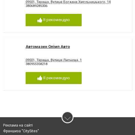
09501, Тараща, Вулиця Богдана Хмельницького, 14
380689285306
Я рекомендую
Автомазин Олімп Авто
09501, Тараща, Вулиця Липнева, 1
380955358218
Я рекомендую
Реклама на сайті
Франшиза "CitySites"