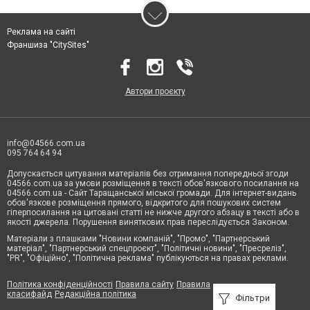
Реклама на сайті
Франшиза "CitySites"
Автори проєкту
info@04566.com.ua
095 764 64 94
Допускається цитування матеріалів без отримання попередньої згоди
04566.com.ua за умови розміщення в тексті обов'язкового посилання на
04566.com.ua - Cайт Таращанської міської громади. Для інтернет-видань
обов'язкове розміщення прямого, відкритого для пошукових систем
гіперпосилання на цитовані статті не нижче другого абзацу в тексті або в
якості джерела. Порушення виняткових прав переслідується Законом.
Матеріали з плашками "Новини компаній", "Промо", "Партнерський
матеріал", "Партнерський спецпроєкт", "Політичні новини", "Пресреліз",
"PR", "Офіційно", "Політична реклама" публікуються на правах реклами.
Політика конфіденційності
Правила сайту
Правила
класифайд
Редакційна політика
Фільтри